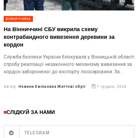
ВІННИЧЧИНА
На Вінниччині СБУ викрила схему
контрабандного вивезення деревини за
кордон
Служба безпеки України блокувала у Вінницькій області
спробу реалізації незаконного механізму вивезення за
кордон забороненої до експорту лісосировини. За
попередніми даними слідства, представники однієї з
місцевих комерційних структур організували схему
Автор:
Новини Хмільника Життєві обрії
1 грудня, 2020
контрабанди лісоматеріалів, у тому числі...
СЛІДКУЙ ЗА НАМИ
TELEGRAM