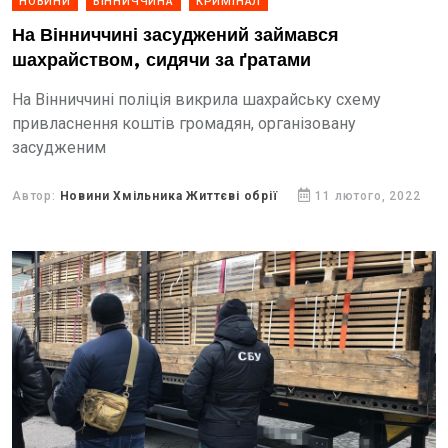
НОВИНИ
ВІННИЧЧИНА
КРИМІНАЛ
На Вінниччині засуджений займався
шахрайством, сидячи за ґратами
На Вінниччині поліція викрила шахрайську схему
привласнення коштів громадян, організовану
засудженим
Автор:
Новини Хмільника Життєві обрії
11 лютого, 2022