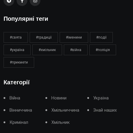
Популярні теги
#свята
#традиції
#іменини
#події
#україна
#хмільник
#війна
#поліція
#прикмети
Категорії
Війна
Новини
Україна
Вінниччина
Хмільниччина
Знай наших
Кримінал
Хмільник