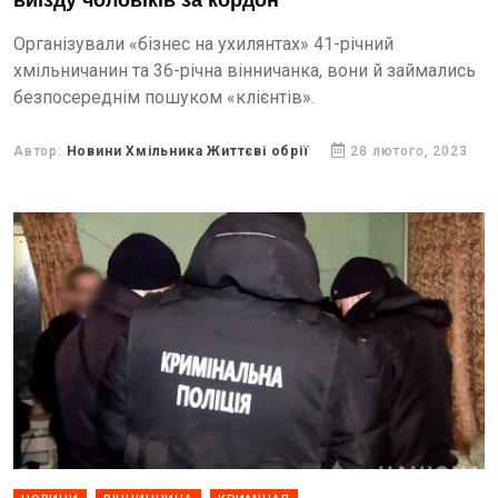
виїзду чоловіків за кордон
Організували «бізнес на ухилянтах» 41-річний
хмільничанин та 36-річна вінничанка, вони й займались
безпосереднім пошуком «клієнтів».
Автор:
Новини Хмільника Життєві обрії
28 лютого, 2023