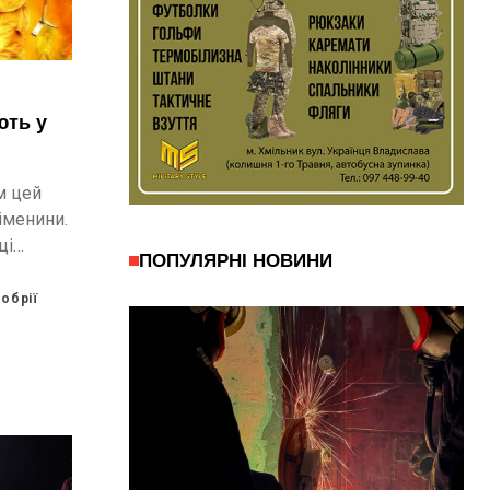
ють у
м цей
 іменини.
ці
ПОПУЛЯРНІ НОВИНИ
обрії