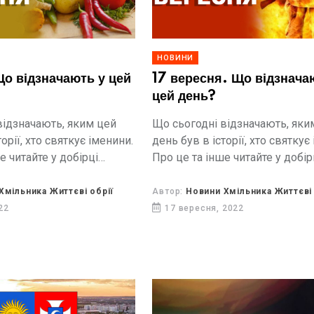
НОВИНИ
Що відзначають у цей
17 вересня. Що відзнача
цей день?
відзначають, яким цей
Що сьогодні відзначають, яки
орії, хто святкує іменини.
день був в історії, хто святкує
е читайте у добірці
Про це та інше читайте у добір
обріїв.
від Життєвих обріїв.
Хмільника Життєві обрії
Автор:
Новини Хмільника Життєві 
22
17 вересня, 2022