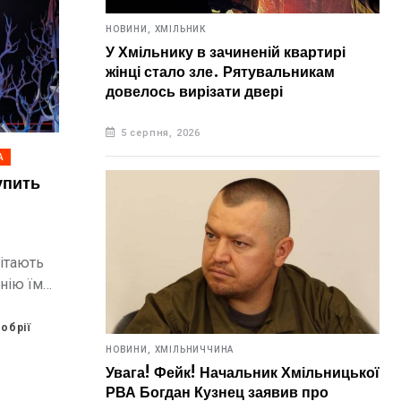
НОВИНИ,
ХМІЛЬНИК
У Хмільнику в зачиненій квартирі
жінці стало зле. Рятувальникам
довелось вирізати двері
5 серпня, 2026
А
упить
ітають
анію їм
авець
яють
обрії
НОВИНИ,
ХМІЛЬНИЧЧИНА
Увага! Фейк! Начальник Хмільницької
РВА Богдан Кузнец заявив про