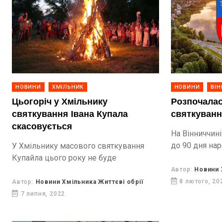
НОВИНИ
ХМІЛЬНИК
НОВИНИ
ВІ
Цьогоріч у Хмільнику
Розпочалас
святкування Івана Купала
святкуванн
скасовується
На Вінниччині
до 90 дня нар
У Хмільнику масового святкування
Купайла цього року не буде
Автор:
Новини 
8 лютого, 20
Автор:
Новини Хмільника Життєві обрії
7 липня, 2022