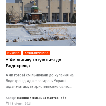
НОВИНИ
ХМІЛЬНИЧЧИНА
У Хмільнику готуються до
Водохреща
А чи готові хмільничани до купання на
Водохреща, адже завтра в Україні
відзначатимуть християнське свято
Хрещення Господнє. Тож у Хмільнику
розпочалась підготовка до
Автор:
Новини Хмільника Життєві обрії
святкування.
18 січня, 2021