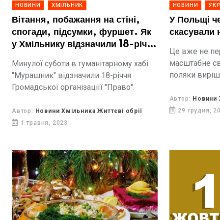
НОВИНИ
ХМІЛЬНИК
НОВИНИ
УКР
Вітання, побажання на стіні,
У Польщі че
спогади, підсумки, фуршет. Як
скасували 
у Хмільнику відзначили 18-річчя
Це вже не пе
ГО "Право" (фоторепортаж)
масштабне св
Минулої суботи в гуманітарному хабі
поляки виріш
"Мурашник" відзначили 18-річчя
відмовитися.
Громадської організаціїї "Право".
Автор:
Новини 
29 грудня, 2
Автор:
Новини Хмільника Життєві обрії
1 травня, 2023