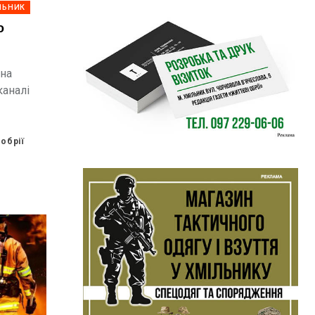
ЛЬНИК
о
 на
каналі
обрії