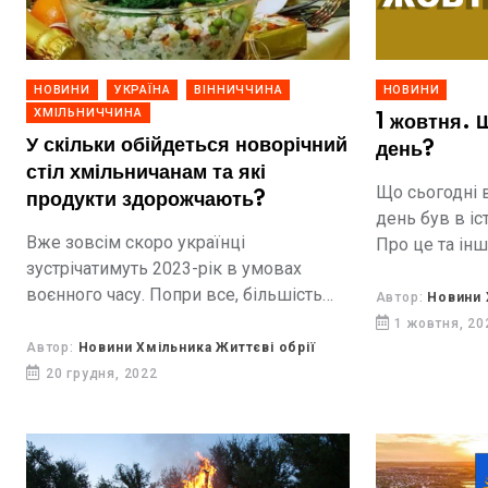
НОВИНИ
УКРАЇНА
ВІННИЧЧИНА
НОВИНИ
ХМІЛЬНИЧЧИНА
1 жовтня. 
У скільки обійдеться новорічний
день?
стіл хмільничанам та які
Що сьогодні 
продукти здорожчають?
день був в іст
Вже зовсім скоро українці
Про це та інш
зустрічатимуть 2023-рік в умовах
від Життєвих 
воєнного часу. Попри все, більшість
Автор:
Новини 
громадян (61%) планують новорічні та
1 жовтня, 20
різдвяні покупки, хоча й купуватимуть
Автор:
Новини Хмільника Життєві обрії
менше, ніж торік. У фокусі покупок
20 грудня, 2022
найнеобхідніше:...