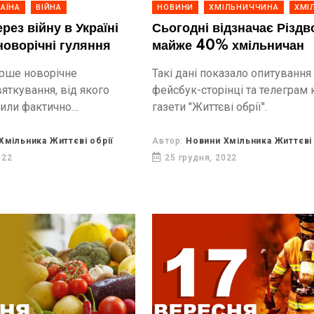
АЇНА
ВІЙНА
НОВИНИ
ХМІЛЬНИЧЧИНА
ХМІ
рез війну в Україні
Сьогодні відзначає Різдв
новорічні гуляння
майже 40% хмільничан
рше новорічне
Такі дані показало опитування
яткування, від якого
фейсбук-сторінці та телеграм 
или фактично
газети "Життєві обрії".
Хмільника Життєві обрії
Автор:
Новини Хмільника Життєві 
022
25 грудня, 2022