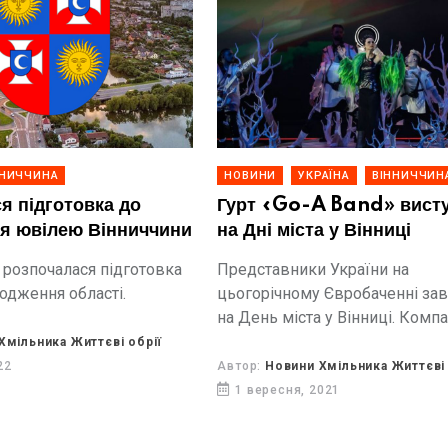
ННИЧЧИНА
НОВИНИ
УКРАЇНА
ВІННИЧЧИН
я підготовка до
Гурт «Go-A Band» вист
я ювілею Вінниччини
на Дні міста у Вінниці
 розпочалася підготовка
Представники України на
одження області.
цьогорічному Євробаченні зав
на День міста у Вінниці. Комп
складе гурт "MOZGI" та викон
Хмільника Життєві обрії
Артем Пивоваров - повідомл
22
Автор:
Новини Хмільника Життєві 
Життєві обрії, посилаючись на
1 вересня, 2021
Вінницьку міську раду