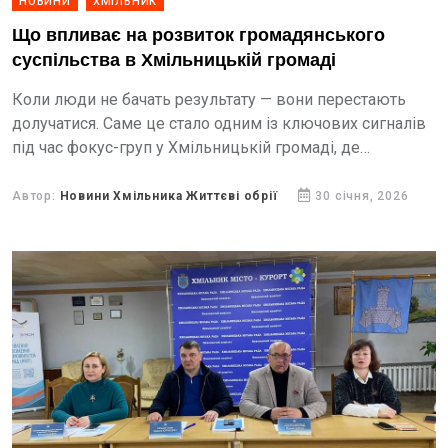
НОВИНИ
ХМІЛЬНИК
Що впливає на розвиток громадянського
суспільства в Хмільницькій громаді
Коли люди не бачать результату — вони перестають
долучатися. Саме це стало одним із ключових сигналів
під час фокус-груп у Хмільницькій громаді, де
обговорювали реальний стан громадської участі та
взаємодії...
Автор:
Новини Хмільника Життєві обрії
30 січня, 2026