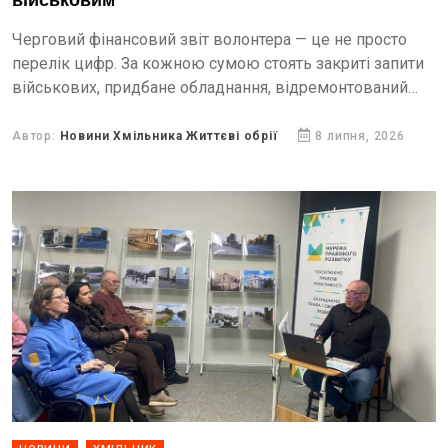
військовим
Черговий фінансовий звіт волонтера — це не просто
перелік цифр. За кожною сумою стоять закриті запити
військових, придбане обладнання, відремонтований
транспорт, необхідні речі та своєчасна допомога тим,
хто зараз боронить...
Автор:
Новини Хмільника Життєві обрії
8 липня, 2026