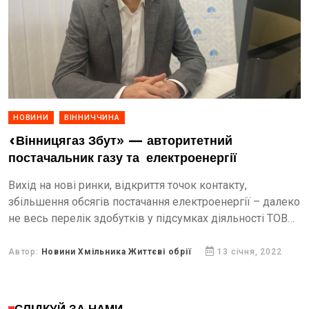
НОВИНИ
ВІННИЧЧИНА
«Вінницягаз Збут» — авторитетний
постачальник газу та електроенергії
Вихід на нові ринки, відкриття точок контакту,
збільшення обсягів постачання електроенергії – далеко
не весь перелік здобутків у підсумках діяльності ТОВ
«Вінницягаз Збут» за 2021 рік. Яким видався рік, що...
Автор:
Новини Хмільника Життєві обрії
13 січня, 2022