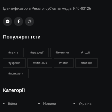
Ідентифікатор в Реєстрі суб’єктів медіа: R40-03126
Популярні теги
#свята
#традиції
#іменини
#події
#україна
#хмільник
#війна
#поліція
#прикмети
Категорії
Війна
Новини
Україна