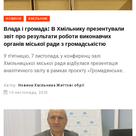
НОВИНИ
ХМІЛЬНИК
Влада і громада: В Хмільнику презентували
звіт про результати роботи виконавчих
органів міської ради з громадськістю
У п’ятницю, 7 листопада, у конференц-залі
Хмільницької міської ради відбулася презентація
аналітичного звіту в рамках проєкту «Громадянське
суспільство: курс на зміни». Захід об’єднав
представників місцевої влади, громадських
Автор:
Новини Хмільника Життєві обрії
організацій, журналістів, активних мешканців...
10 листопада, 2025