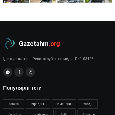
Gazetahm
.org
Ідентифікатор в Реєстрі суб’єктів медіа: R40-03126
Популярні теги
#свята
#традиції
#іменини
#події
#україна
#хмільник
#війна
#поліція