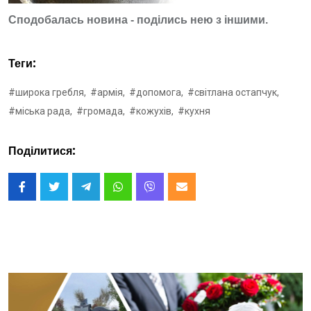
Сподобалась новина - поділись нею з іншими.
Теги:
#широка гребля,
#армія,
#допомога,
#світлана остапчук,
#міська рада,
#громада,
#кожухів,
#кухня
Поділитися: