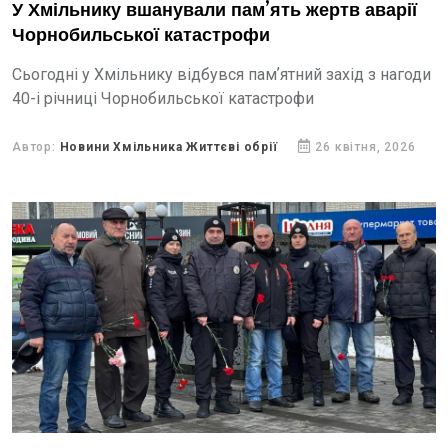
У Хмільнику вшанували пам’ять жертв аварії
Чорнобильської катастрофи
Сьогодні у Хмільнику відбувся памʼятний захід з нагоди
40-і річниці Чорнобильської катастрофи
Автор:
Новини Хмільника Життєві обрії
26 квітня, 2026