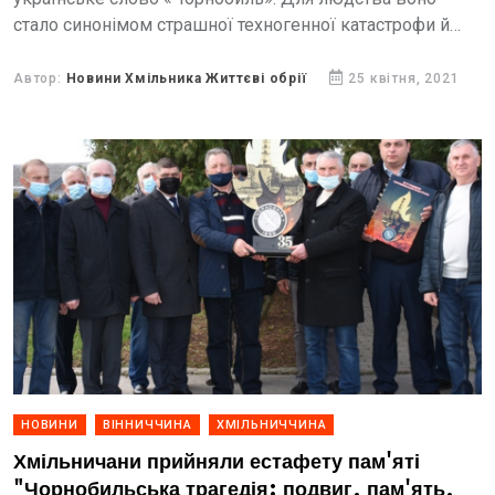
стало синонімом страшної техногенної катастрофи й
масштабної екологічної біди.
Автор:
Новини Хмільника Життєві обрії
25 квітня, 2021
НОВИНИ
ВІННИЧЧИНА
ХМІЛЬНИЧЧИНА
Хмільничани прийняли естафету пам'яті
"Чорнобильська трагедія: подвиг, пам'ять,