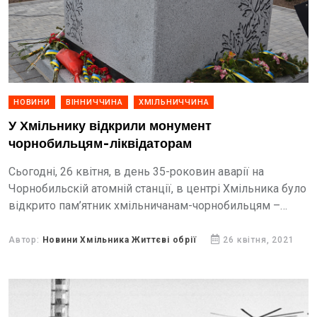
НОВИНИ
ВІННИЧЧИНА
ХМІЛЬНИЧЧИНА
У Хмільнику відкрили монумент
чорнобильцям-ліквідаторам
Сьогодні, 26 квітня, в день 35-роковин аварії на
Чорнобильскій атомній станції, в центрі Хмільника було
відкрито пам’ятник хмільничанам-чорнобильцям –
ліквідаторам наслідків аварії.
Автор:
Новини Хмільника Життєві обрії
26 квітня, 2021