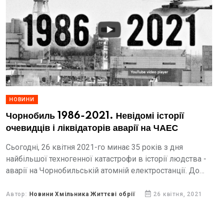
НОВИНИ
Чорнобиль 1986-2021. Невідомі історії
очевидців і ліквідаторів аварії на ЧАЕС
Сьогодні, 26 квітня 2021-го минає 35 років з дня
найбільшої техногенної катастрофи в історії людства -
аварії на Чорнобильській атомній електростанції. До
цієї дати команда сайту Факти ICTV підготувала
документальний фільм, заснований...
Автор:
Новини Хмільника Життєві обрії
26 квітня, 2021