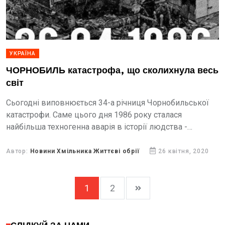
УКРАЇНА
ЧОРНОБИЛЬ катастрофа, що сколихнула весь
світ
Сьогодні виповнюється 34-а річниця Чорнобильської
катастрофи. Саме цього дня 1986 року сталася
найбільша техногенна аварія в історії людства -
вибухнув четвертий реактор Чорнобильської АЕС.
Потужність двох вибухів була настільки великою, що
Автор:
Новини Хмільника Життєві обрії
26 квітня, 2020
вони зруйнували...
1
2