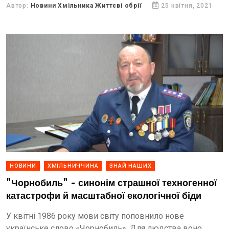
Автор:
Новини Хмільника Життєві обрії
25 квітня, 2021
НОВИНИ
ХМІЛЬНИЧЧИНА
ЗНАЙ НАШИХ
"Чорнобиль" - синонім страшної техногенної
катастрофи й масштабної екологічної біди
У квітні 1986 року мови світу поповнило нове
українське слово «Чорнобиль». Для людства воно