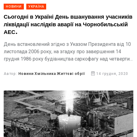
НОВИНИ
УКРАЇНА
Сьогодні в Україні День вшанування учасників
ліквідації наслідків аварії на Чорнобильській
АЕС.
День встановлений згідно з Указом Президента від 10
листопада 2006 року, на згадку про завершення 14
грудня 1986 року будівництва саркофагу над четвертим
зруйнованим енергоблоком ЧАЕС.
Автор:
Новини Хмільника Життєві обрії
14 грудня, 2020