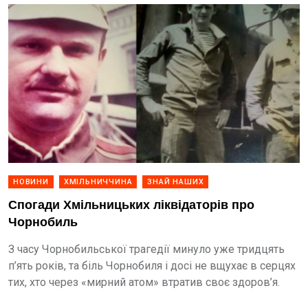
НОВИНИ
ХМІЛЬНИЧЧИНА
ЗНАЙ НАШИХ
Спогади Хмільницьких ліквідаторів про
Чорнобиль
З часу Чорнобильської трагедії минуло уже тридцять
п’ять років, та біль Чорнобиля і досі не вщухає в серцях
тих, хто через «мирний атом» втратив своє здоров’я.