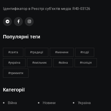
Ідентифікатор в Реєстрі суб’єктів медіа: R40-03126
Популярні теги
#свята
#традиції
#іменини
#події
#україна
#хмільник
#війна
#поліція
#прикмети
Категорії
Війна
Новини
Україна