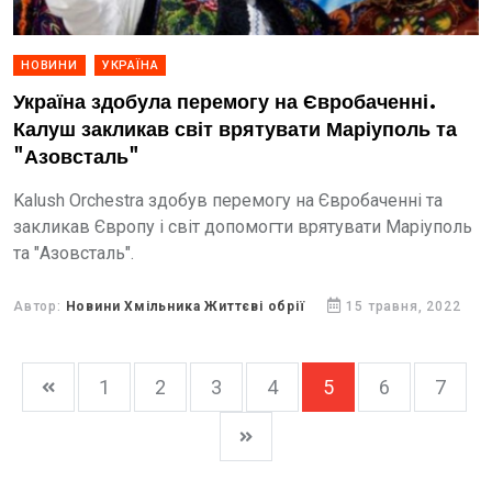
НОВИНИ
УКРАЇНА
Україна здобула перемогу на Євробаченні.
Калуш закликав світ врятувати Маріуполь та
"Азовсталь"
Kalush Orchestra здобув перемогу на Євробаченні та
закликав Європу і світ допомогти врятувати Маріуполь
та "Азовсталь".
Автор:
Новини Хмільника Життєві обрії
15 травня, 2022
1
2
3
4
5
6
7