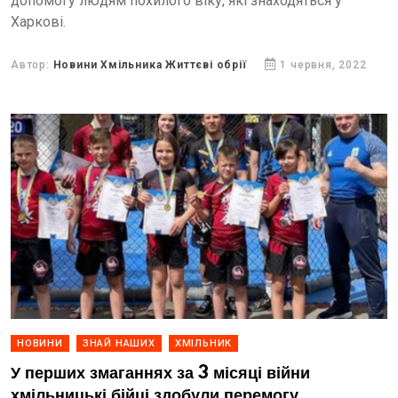
допомогу людям похилого віку, які знаходяться у
Харкові.
Автор:
Новини Хмільника Життєві обрії
1 червня, 2022
НОВИНИ
ЗНАЙ НАШИХ
ХМІЛЬНИК
У перших змаганнях за 3 місяці війни
хмільницькі бійці здобули перемогу