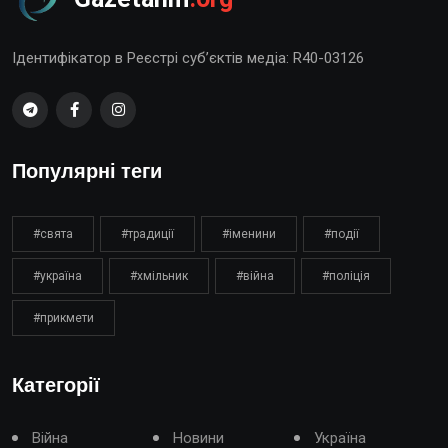
Ідентифікатор в Реєстрі суб’єктів медіа: R40-03126
Популярні теги
#свята
#традиції
#іменини
#події
#україна
#хмільник
#війна
#поліція
#прикмети
Категорії
Війна
Новини
Україна