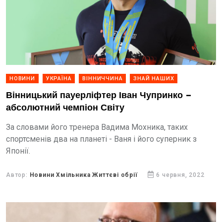
НОВИНИ
УКРАЇНА
ВІННИЧЧИНА
ЗНАЙ НАШИХ
Вінницький пауерліфтер Іван Чупринко –
абсолютний чемпіон Світу
За словами його тренера Вадима Мохника, таких
спортсменів два на планеті - Ваня і його суперник з
Японії.
Автор:
Новини Хмільника Життєві обрії
6 червня, 2022