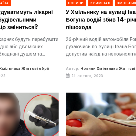
АЇНА
НОВИНИ
КРИМІНАЛ
ХМІЛЬНИ
удуватимуть лікарні
У Хмільнику на вулиці Ів
будівельними
Богуна водій збив 14-річ
Що зміниться?
пішохода
ікарнях будуть перебувати
26-річний водій автомобіля For
одно або двомісних
рухаючись по вулиці Івана Бо
обладнані душем та
допустив наїзд на неповноліт
 Окремо будуть
пішохода, який перетинав про
приміщення для
частину у невстановленому міс
Хмільника Життєві обрії
Автор:
Новини Хмільника Життєві 
енів родин, які
023
21 лютого, 2023
з пацієнтом.