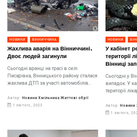
НОВИНИ
ВІННИЧЧИНА
НОВИНИ
ВІ
Жахлива аварія на Вінниччині.
У кабінет р
Двоє людей загинули
території л
Вінниці за
Сьогодні вранці на трасі в селі
Писарівка, Вінницького району сталася
Сьогодні у Ві
жахлива ДТП за участі автомобілів
випадок. У ка
Subaru Forester та вантажівки Scania.
території лік
заповз вуж.
Автор:
Новини Хмільника Життєві обрії
1 лютого, 2023
Автор:
Новини 
1 лютого, 20