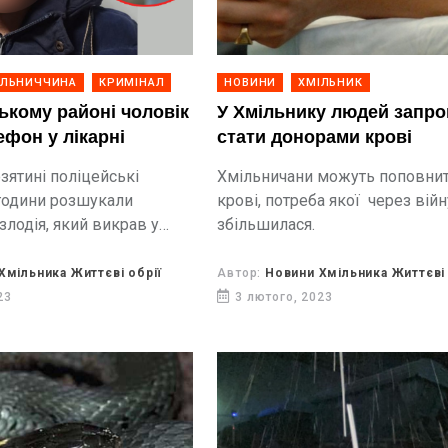
ІЛЬНИЧЧИНА
КРИМІНАЛ
НОВИНИ
ХМІЛЬНИК
ькому районі чоловік
У Хмільнику людей запрошують
ефон у лікарні
стати донорами крові
зятині поліцейські
Хмільничани можуть поповнит
години розшукали
крові, потреба якої через вій
злодія, який викрав у
збільшилася.
шканця телефон.
Хмільника Життєві обрії
Автор:
Новини Хмільника Життєві 
23
3 лютого, 2023