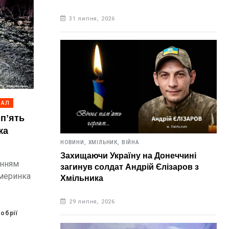
31 липня, 2026
НАЛ
 пʼять
ка
НОВИНИ,
ХМІЛЬНИК,
ВІЙНА
Захищаючи Україну на Донеччині
енням
загинув солдат Андрій Єлізаров з
Жмеринка
Хмільника
ьох
29 липня, 2026
обрії