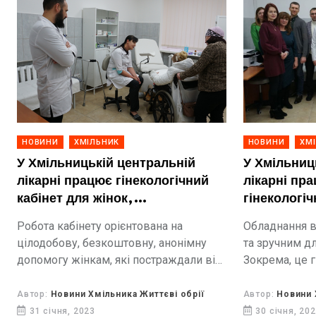
НОВИНИ
ХМІЛЬНИК
НОВИНИ
ХМ
У Хмільницькій центральній
У Хмільниц
лікарні працює гінекологічний
лікарні пр
кабінет для жінок,
гінекологіч
постраждалих від насильства
доступу
Робота кабінету орієнтована на
Обладнання в
цілодобову, безкоштовну, анонімну
та зручним дл
допомогу жінкам, які постраждали від
Зокрема, це г
гендернозумовленого насильства.
трансформер
Автор:
Новини Хмільника Життєві обрії
Автор:
Новини 
31 січня, 2023
30 січня, 20