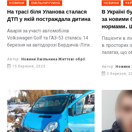
НОВИНИ
ХМІЛЬНИЧЧИНА
НОВИНИ
УКР
На трасі біля Уланова сталася
В Україні б
ДТП у якій постраждала дитина
за новими 
нормами. 
Аварія за участі автомобілів
Volkswagen Golf та ГАЗ-53 сталась 14
Пацієнти в л
березня на автодорозі Бердичів-Літин,
в просторих 
неподалік від села Уланів. У результаті
палатах, що 
дорожньо-транспортної пригоди
вбиральнею.
Автор:
Новини Хмільника Життєві обрії
тілесні ушкодження отримала 13-річна
облаштовані 
15 березня, 2023
Автор:
Новини 
пасажирка легковика. Дитина
відпочинку чл
3 березня, 2
госпіталізована...
перебувають 