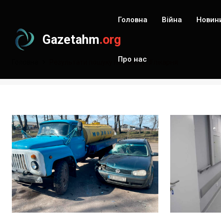
Головна
Війна
Новин
Gazetahm
.org
Про нас
Головна
Результати пошуку по запиту: #лікарня