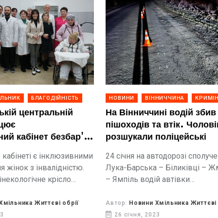
ІЛЬНИК
БЛАГОДІЙНІСТЬ
НОВИНИ
ВІННИЧЧИНА
КРИМІ
ькій центральній
На Вінниччині водій збив
ацює
пішоходів та втік. Чолові
ний кабінет безбар'єрного
розшукали поліцейські
 кабінеті є інклюзивними
24 січня на автодорозі сполуч
я жінок з інвалідністю.
Лука-Барська – Біликівці – 
інекологічне крісло
– Ямпіль водій автівки
.
Hyundai здійснив наїзд на п’ят
пішоходів та втік.
Хмільника Життєві обрії
Автор:
Новини Хмільника Життєві 
23
26 січня, 2023