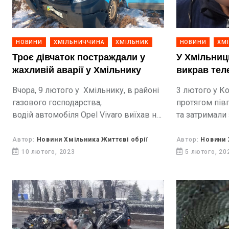
НОВИНИ
ХМІЛЬНИЧЧИНА
ХМІЛЬНИК
НОВИНИ
ХМ
Троє дівчаток постраждали у
У Хмільниц
жахливій аварії у Хмільнику
викрав тел
Вчора, 9 лютого у Хмільнику, в районі
3 лютого у Ко
газового господарства,
протягом пів
водій автомобіля Opel Vivaro виїхав на
та затримали 
тротуар та травмував трьох дівчат,
місцевого ме
двоє з яких неповнолітні
Автор:
Новини Хмільника Життєві обрії
Автор:
Новини 
10 лютого, 2023
5 лютого, 20