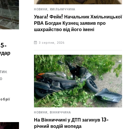
НОВИНИ,
ХМІЛЬНИЧЧИНА
Увага! Фейк! Начальник Хмільницької
РВА Богдан Кузнец заявив про
шахрайство від його імені
3 серпня, 2026
15-
удар
тин.
до
обрії
НОВИНИ,
ВІННИЧЧИНА
На Вінниччині у ДТП загинув 13-
річний водій мопеда