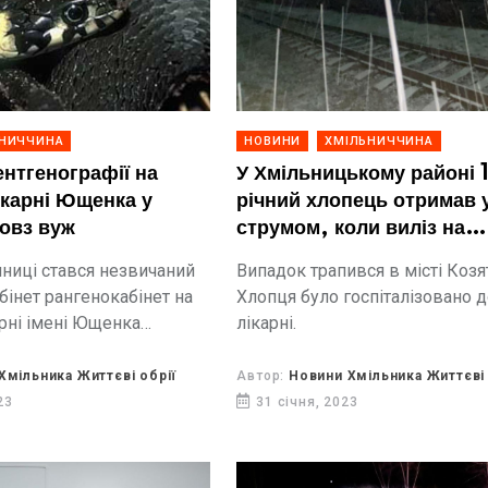
ННИЧЧИНА
НОВИНИ
ХМІЛЬНИЧЧИНА
ентгенографії на
У Хмільницькому районі 
ікарні Ющенка у
річний хлопець отримав 
повз вуж
струмом, коли виліз на
залізничний вагон
нниці стався незвичаний
Випадок трапився в місті Козя
бінет рангенокабінет на
Хлопця було госпіталізовано 
арні імені Ющенка
лікарні.
Хмільника Життєві обрії
Автор:
Новини Хмільника Життєві 
23
31 січня, 2023